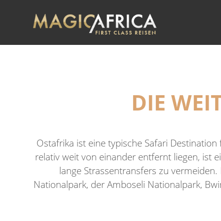
Sie sind hier:
Startseite
>
Reise-Inspirationen
>
Flug-Safa
DIE WEI
Ostafrika ist eine typische Safari Destinatio
relativ weit von einander entfernt liegen, is
lange Strassentransfers zu vermeiden.
Nationalpark, der Amboseli Nationalpark, Bwi