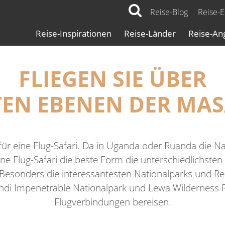
Reise-Blog
Reise-
Reise-Inspirationen
Reise-Länder
Reise-An
ri
FLIEGEN SIE ÜBER
TEN EBENEN DER MA
n für eine Flug-Safari. Da in Uganda oder Ruanda die 
t eine Flug-Safari die beste Form die unterschiedlichs
 Besonders die interessantesten Nationalparks und Re
ndi Impenetrable Nationalpark und Lewa Wilderness R
Flugverbindungen bereisen.