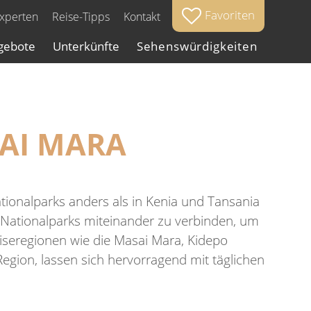
Favoriten
Experten
Reise-Tipps
Kontakt
gebote
Unterkünfte
Sehenswürdigkeiten
SAI MARA
Nationalparks anders als in Kenia und Tansania
ten Nationalparks miteinander zu verbinden, um
iseregionen wie die Masai Mara, Kidepo
egion, lassen sich hervorragend mit täglichen