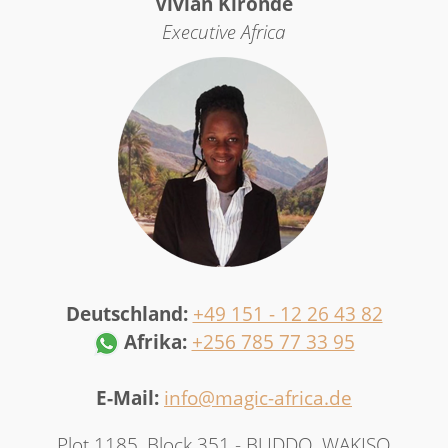
Vivian Kironde
Executive Africa
Deutschland:
+49 151 - 12 26 43 82
Afrika:
+256 785 77 33 95
E-Mail:
info
@
magic-africa
.
de
Plot 1185, Block 351 - BUDDO, WAKISO