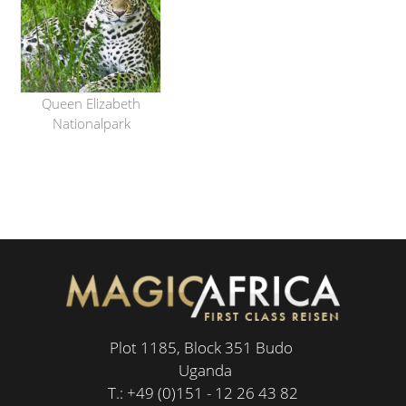
Queen Elizabeth
Nationalpark
Plot 1185, Block 351 Budo
Uganda
T.:
+49 (0)151 - 12 26 43 82