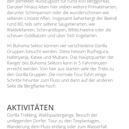
den perfekten Rückzugsort für rund 400 Berggorillas.
Darüber hinaus leben hier sieben weitere Primatenarten,
darunter Schimpansen oder die wunderschönen wie
seltenen L‘Hoest Affen. Insgesamt beherbergt der Bwindi
rund 80, teils sehr seltene Säugetierarten, wie
Waldelefanten, Schirrantilopen, Wildschweine oder die
scheuen Goldkatzen und über 560 Vogelarten.
Im Buhoma Sektor können vier verschiedene Gorilla
Gruppen besucht werden. Diese heissen Rushegura,
Habinyanja, Katwe und Mubare. Das Hauptquartier der
Ranger des Buhoma Sektors kann in 5 Fahrminuten
erreicht werden. Von hier aus starten viele der Treks zu
den Gorilla Gruppen. Die normale Tour führt einige
Schritte hinunter zum Fluss und dann auf der anderen
Seite die Bergflanke hoch.
AKTIVITÄTEN
Gorilla Trekking, Waldspaziergänge, Besuch der
umliegenden Dörfer, Tour zu den Teeplantagen,
Wanderung dem Fluss entlang oder zum Wasserfall.