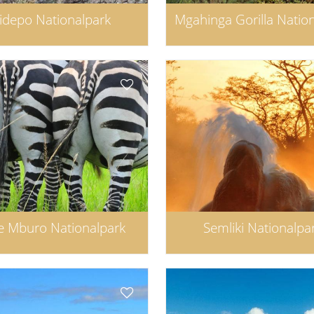
idepo Nationalpark
Mgahinga Gorilla Natio
e Mburo Nationalpark
Semliki Nationalpa