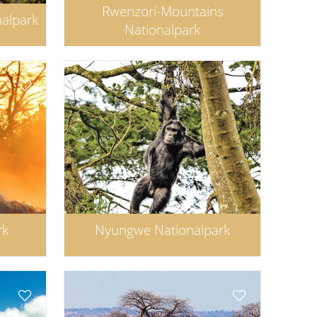
Rwenzori-Mountains
nalpark
Nationalpark
rk
Nyungwe Nationalpark