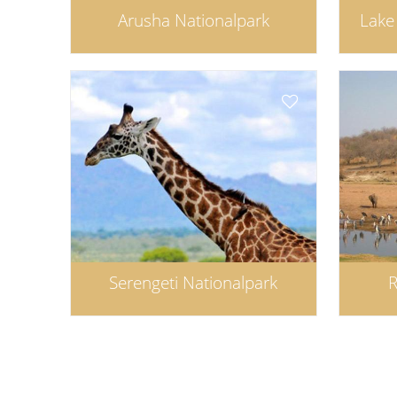
Arusha Nationalpark
Lake
Serengeti Nationalpark
R