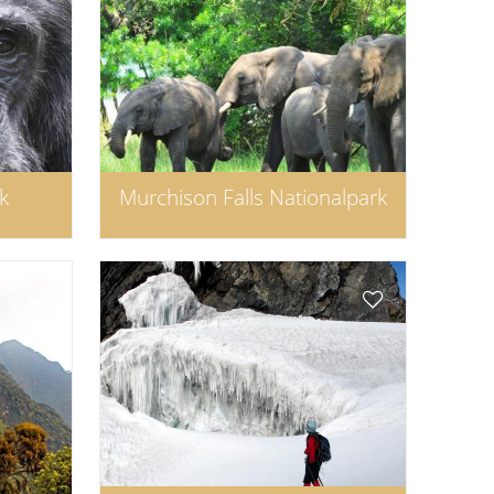
k
Murchison Falls Nationalpark