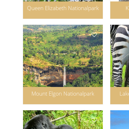
Queen Elizabeth Nationalpark
K
Mount Elgon Nationalpark
Lak