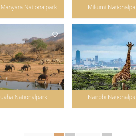
 Manyara Nationalpark
Mikumi Nationalpa
uaha Nationalpark
Nairobi Nationalpa