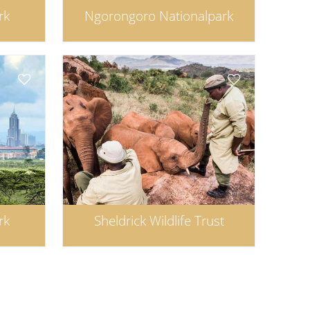
rk
Ngorongoro Nationalpark
rk
Sheldrick Wildlife Trust