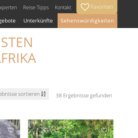
Favoriten
Experten
Reise-Tipps
Kontakt
gebote
Unterkünfte
Sehenswürdigkeiten
NSTEN
FRIKA
38 Ergebnisse gefunden